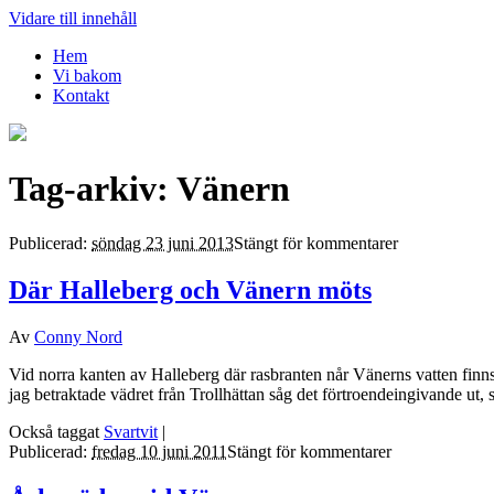
Vidare till innehåll
Hem
Vi bakom
Kontakt
Tag-arkiv:
Vänern
Publicerad:
söndag 23 juni 2013
Stängt för kommentarer
Där Halleberg och Vänern möts
Av
Conny Nord
Vid nor­ra kan­ten av Hal­le­berg där ras­bran­ten når Vänerns vat­ten finn
jag betrak­ta­de väd­ret från Troll­hät­tan såg det för­tro­en­de­in­gi­van­de 
Också taggat
Svartvit
|
Publicerad:
fredag 10 juni 2011
Stängt för kommentarer