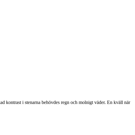
­kad kon­trast i ste­nar­na behöv­des regn och mol­nigt väder. En kväll när