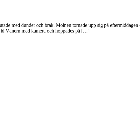
ta­de med dun­der och brak. Mol­nen tor­na­de upp sig på efter­mid­da­gen oc
­na vid Vänern med kame­ra och hop­pa­des på […]