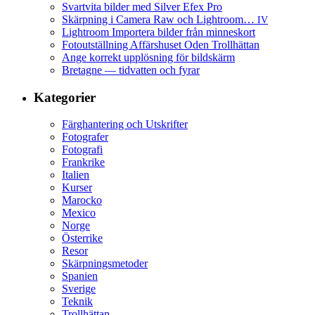
Svartvita bilder med Silver Efex Pro
Skärpning i Camera Raw och Lightroom…
IV
Lightroom Importera bilder från minneskort
Fotoutställning Affärshuset Oden Trollhättan
Ange korrekt upplösning för bildskärm
Bretagne — tidvatten och fyrar
Kategorier
Färghantering och Utskrifter
Fotografer
Fotografi
Frankrike
Italien
Kurser
Marocko
Mexico
Norge
Österrike
Resor
Skärpningsmetoder
Spanien
Sverige
Teknik
Trollhättan