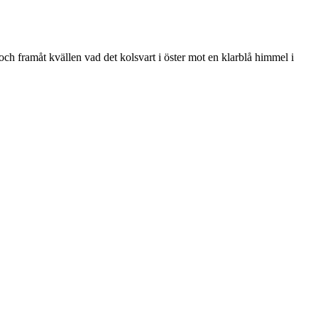
h fram­åt kväl­len vad det kol­svart i öster mot en klar­blå him­mel i