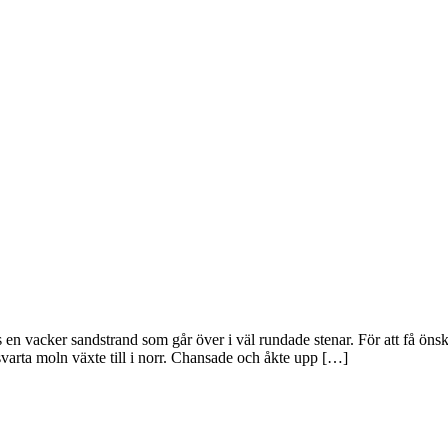
s en vac­ker sand­strand som går över i väl run­da­de ste­nar. För att få öns
ut, svar­ta moln väx­te till i norr. Chan­sa­de och åkte upp […]