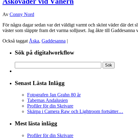
Åskoväder vid Vänern
Av
Conny Nord
För någ­ra dagar sedan var det väl­digt varmt och skönt väder där det slu­
väs­ter som släpp­te fram det var­ma sol­lju­set. Jag åkte till Gad­desan
Också taggat
Åska
,
Gaddesanna
|
Sök på digitalworkflow
Senast Lästa Inlägg
Fotografen Jan Grahn
80
år
Tabernas Andalusien
Profiler för din Skrivare
Skärpa i Camera Raw och Lightroom fortsätter…
Mest lästa inlägg
Profiler för din Skrivare