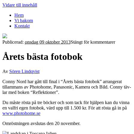
Vidare till innehåll
Hem
Vi bakom
Kontakt
Publicerad:
onsdag 09 oktober 2013
Stängt för kommentarer
Årets bästa fotobok
Av
Sören Lindqvist
Con­ny Nord har gått till final i “Årets bäs­ta foto­bok” arran­ge­rat
tillam­mans av Pho­to­ho­me, Pana­so­nic, Kame­ra och Bild. Con­ny täv­
lar med boken “Reflek­tio­ner”.
Du mås­te rös­ta på tre böc­ker och som tack för hjäl­pen kan du vin­na
en val­fri egen foto­bok, värd upp till
1
.
500
kr. För att rös­ta gå in på
www​.pho​to​ho​me​.se
Omröst­ning­en avslu­tas den
20
november.